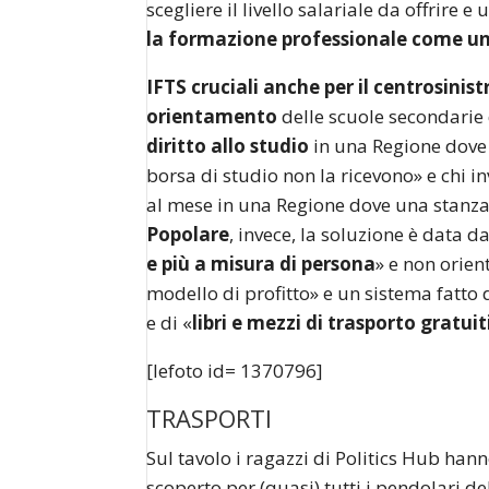
scegliere il livello salariale da offrire 
la formazione professionale come un
IFTS cruciali anche per il centrosinist
orientamento
delle scuole secondari
diritto allo studio
in una Regione dove 
borsa di studio non la ricevono» e chi i
al mese in una Regione dove una stanza 
Popolare
, invece, la soluzione è data d
e più a misura di persona
» e non orien
modello di profitto» e un sistema fatto d
e di «
libri e mezzi di trasporto gratuit
[lefoto id= 1370796]
TRASPORTI
Sul tavolo i ragazzi di Politics Hub hann
scoperto per (quasi) tutti i pendolari d