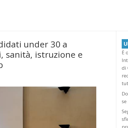
ndidati under 30 a
U
, sanità, istruzione e
È o
In
b
di
re
tu
Do
se
Se
sf
pr