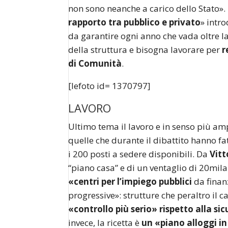
non sono neanche a carico dello Stato».
rapporto tra pubblico e privato
» intr
da garantire ogni anno che vada oltre la
della struttura e bisogna lavorare per
r
di Comunità
.
[lefoto id= 1370797]
LAVORO
Ultimo tema il lavoro e in senso più amp
quelle che durante il dibattito hanno fa
i 200 posti a sedere disponibili. Da
Vitt
“piano casa” e di un ventaglio di 20mil
«centri per l’impiego pubblici
da finanz
progressive»: strutture che peraltro il
«controllo più serio» rispetto alla si
invece, la ricetta è
un «piano alloggi in