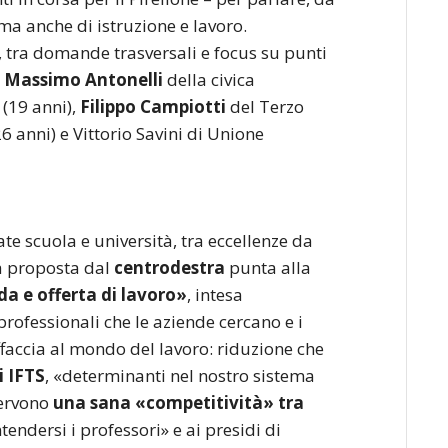
 ma anche di istruzione e lavoro.
, tra domande trasversali e focus su punti
o Massimo Antonelli
della civica
(19 anni),
Filippo Campiotti
del Terzo
6 anni) e Vittorio Savini di Unione
ate scuola e università, tra eccellenze da
ta proposta dal
centrodestra
punta alla
da e offerta di lavoro»
, intesa
professionali che le aziende cercano e i
affaccia al mondo del lavoro: riduzione che
i IFTS
, «determinanti nel nostro sistema
servono
una sana «competitività» tra
endersi i professori» e ai presidi di