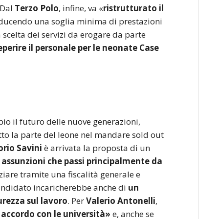
 Dal
Terzo Polo
, infine, va «
ristrutturato il
oducendo una soglia minima di prestazioni
 scelta dei servizi da erogare da parte
eperire il personale per le neonate Case
io il futuro delle nuove generazioni,
tto la parte del leone nel mandare sold out
orio Savini
è arrivata la proposta di un
a
assunzioni che passi principalmente da
iare tramite una fiscalità generale e
 candidato incaricherebbe anche di
un
curezza sul lavoro
. Per
Valerio Antonelli
,
 accordo con le università»
e, anche se