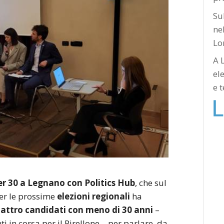
Su
nel
Lo
A 
el
e 
er 30 a Legnano con Politics Hub
, che sul
per le prossime
elezioni regionali
ha
attro candidati con meno di 30 anni
–
in corsa per il Pirellone – per parlare, da