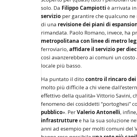
solo. Da
Filippo Campiotti
è arrivata in
servizio
per garantire che qualcuno ne
di una
revisione dei piani di espansio
rimandata. Paolo Romano, invece, ha pr
metropolitana con linee di metro le
ferroviario,
affidare il servizio per die
così avanzerebbero ai comuni un costo 
locale più basso.
Ha puntato il dito
contro il rincaro de
molto più difficile a chi viene dall’est
effettivo della qualità» Vittorio Savini, 
fenomeno dei cosiddetti “portoghesi” c
pubblico
». Per
Valerio Antonelli
, infine
infrastrutture
e ha la sua soluzione n
anni ad esempio per molti comuni del Va
hanno reso possibile
una rete più capi