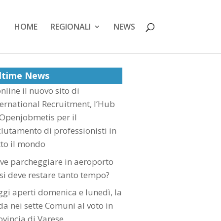
HOME
REGIONALI
NEWS
ltime News
nline il nuovo sito di
ternational Recruitment, l’Hub
 Openjobmetis per il
clutamento di professionisti in
tto il mondo
ve parcheggiare in aeroporto
 si deve restare tanto tempo?
ggi aperti domenica e lunedì, la
ida nei sette Comuni al voto in
ovincia di Varese