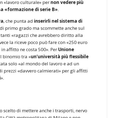
e un «lavoro culturale» per
non vedere più
a «formazione di serie B»
.
ra
, che punta ad
inserirli nel sistema di
e di primo grado ma scommette anche sul
tanti «ragazzi che avrebbero diritto alla
nvece la riceve poco può fare con «250 euro
in affitto ne costa 500». Per
Unione
al binomio tra «
un’università più flessibile
tata solo «al mondo del lavoro e ad un
i prezzi «davvero calmierati» per gli affitti
i
».
o scelto di mettere anche i trasporti, nervo
ella Città metropolitana di Milano e non