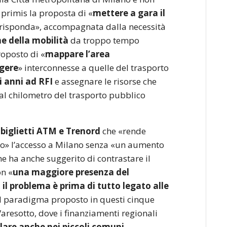
 primis la proposta di «
mettere a gara il
 risponda», accompagnata dalla necessità
ne della mobilità
da troppo tempo
oposto di «
mappare l’area
ggere
» interconnesse a quelle del trasporto
ci anni ad RFI
e assegnare le risorse che
al chilometro del trasporto pubblico
i biglietti ATM e Trenord
che «rende
erno» l’accesso a Milano senza «un aumento
che ha anche suggerito di contrastare il
on «
una maggiore presenza del
,
il problema è prima di tutto legato alle
el paradigma proposto in questi cinque
resotto, dove i finanziamenti regionali
llare anche nei piccoli comuni
.