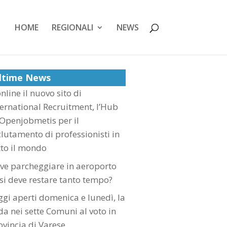
HOME
REGIONALI
NEWS
ltime News
nline il nuovo sito di
ternational Recruitment, l’Hub
 Openjobmetis per il
clutamento di professionisti in
tto il mondo
ve parcheggiare in aeroporto
 si deve restare tanto tempo?
ggi aperti domenica e lunedì, la
ida nei sette Comuni al voto in
ovincia di Varese