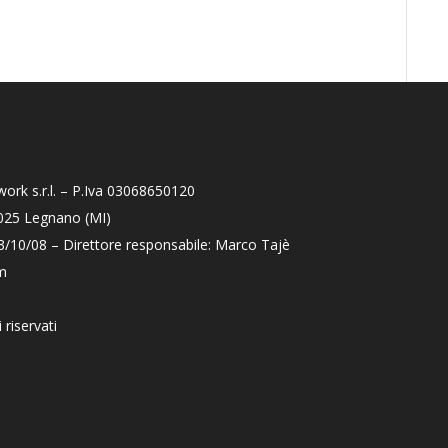
ork s.r.l. – P.Iva 03068650120
0025 Legnano (MI)
23/10/08 – Direttore responsabile: Marco Tajè
m
ti riservati