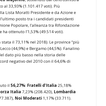
to al 33,93% (1.101.417 voti). Più
lla Lista Moratti Presidente e da Azione e
All’ultimo posto tra i candidati presidenti
ione Popolare, l’alleanza tra Rifondazione
 ha ottenuto l’1,53% (49.514 voti).
a stata il 73,11% nel 2018). Le province “più
, Lecco (44,9%) e Bergamo (44,5%). Fanalino
del dato più basso nella storia delle
ecord negativo del 2010 con il 64,6% di
uto il
5
6,27%
:
Fratelli d’Italia
25,18%
orza Italia
7,23% (208.420),
Lombardia
77.387),
Noi Moderati
1,17% (33.711).