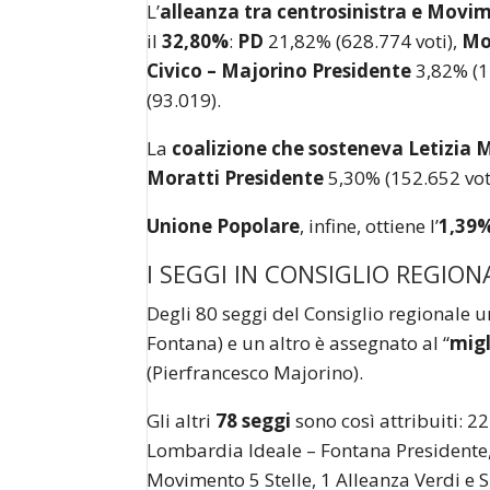
L’
alleanza tra centrosinistra e Movi
il
32,
80%
:
PD
21,82% (628.774 voti),
Mo
Civico – Majorino Presidente
3,82% (1
(93.019).
La
coalizione che sosteneva Letizia 
Moratti Presidente
5,30% (152.652 vot
Unione Popolare
, infine, ottiene l’
1,3
9
I SEGGI IN CONSIGLIO REGION
Degli 80 seggi del Consiglio regionale un
Fontana) e un altro è assegnato al “
migl
(Pierfrancesco Majorino).
Gli altri
78 seggi
sono così attribuiti: 22 
Lombardia Ideale – Fontana Presidente,
Movimento 5 Stelle, 1 Alleanza Verdi e S