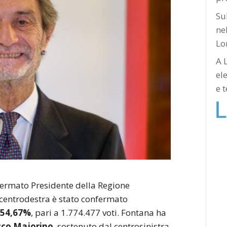
Su
nel
Lo
A 
el
e 
fermato Presidente della Regione
centrodestra è stato confermato
l
5
4,67%
, pari a 1.774.477 voti. Fontana ha
sco Majorino
, sostenuto dal centrosinistra