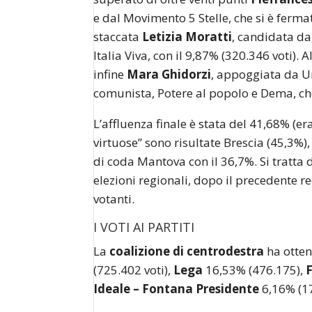
e dal Movimento 5 Stelle, che si è ferma
staccata
Letizia Moratti
, candidata da
Italia Viva, con il 9,87% (320.346 voti). 
infine
Mara Ghidorzi
, appoggiata da Un
comunista, Potere al popolo e Dema, che
L’affluenza finale è stata del 41,68% (er
virtuose” sono risultate Brescia (45,3%)
di coda Mantova con il 36,7%. Si tratta 
elezioni regionali, dopo il precedente r
votanti.
I VOTI AI PARTITI
La
coalizione di centrodestra
ha otten
(725.402 voti),
Lega
16,53% (476.175),
F
Ideale – Fontana Presidente
6,16% (1