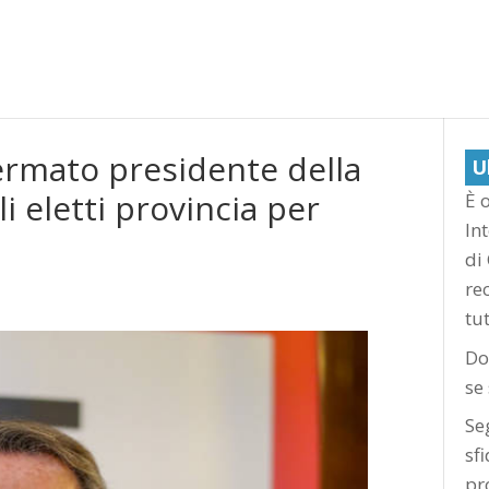
fermato presidente della
U
 eletti provincia per
È o
In
di
re
tu
Do
se
Se
sf
pr