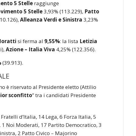
mento 5 Stelle
raggiunge
vimento 5 Stelle
3,93% (113.229),
Patto
10.126),
Alleanza Verdi e Sinistra
3,23%
Moratti
si ferma al
9
,55%
: la lista
Letizia
i),
Azione – Italia Viva
4,25% (122.356).
%
(39.913).
ALE
o è riservato al Presidente eletto (Attilio
ior sconfitto
” tra i candidati Presidente
Fratelli d’Italia, 14 Lega, 6 Forza Italia, 5
 1 Noi Moderati, 17 Partito Democratico, 3
inistra, 2 Patto Civico – Majorino