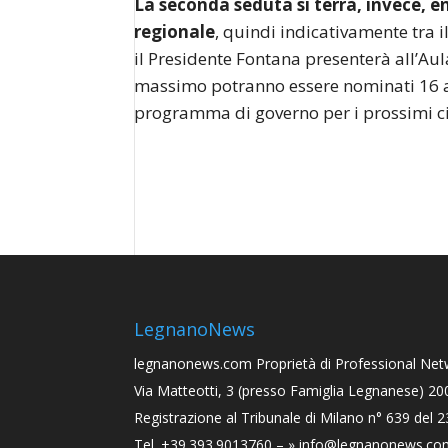
La seconda seduta si terrà, invece, e
regionale
, quindi indicativamente tra i
il Presidente Fontana presenterà all’Aul
massimo potranno essere nominati 16 ass
programma di governo per i prossimi c
LegnanoNews
legnanonews.com
Proprietà di Professional Netw
Via Matteotti, 3 (presso Famiglia Legnanese) 2
Registrazione al Tribunale di Milano n° 639 del 
Tel. +39.393.9013760 –
» info@legnanonews.co