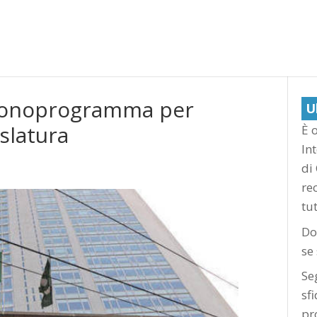
l cronoprogramma per
U
islatura
È o
In
di
re
tu
Do
se
Se
sf
pr