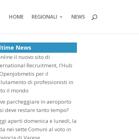
HOME
REGIONALI
NEWS
ltime News
nline il nuovo sito di
ternational Recruitment, l’Hub
 Openjobmetis per il
clutamento di professionisti in
tto il mondo
ve parcheggiare in aeroporto
 si deve restare tanto tempo?
ggi aperti domenica e lunedì, la
ida nei sette Comuni al voto in
ovincia di Varese