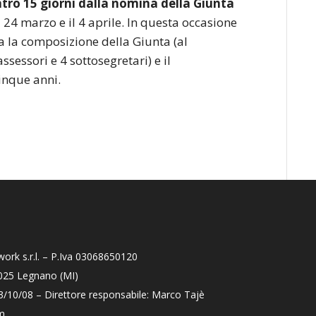
ntro 15 giorni dalla nomina della Giunta
l 24 marzo e il 4 aprile. In questa occasione
a la composizione della Giunta (al
essori e 4 sottosegretari) e il
inque anni.
ork s.r.l. – P.Iva 03068650120
0025 Legnano (MI)
23/10/08 – Direttore responsabile: Marco Tajè
m