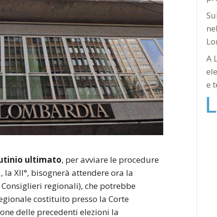
Su
nel
Lo
A 
el
e 
rutinio ultimato
, per avviare le procedure
 la XII°, bisognerà attendere ora la
 Consiglieri regionali), che potrebbe
egionale costituito presso la Corte
ione delle precedenti elezioni la